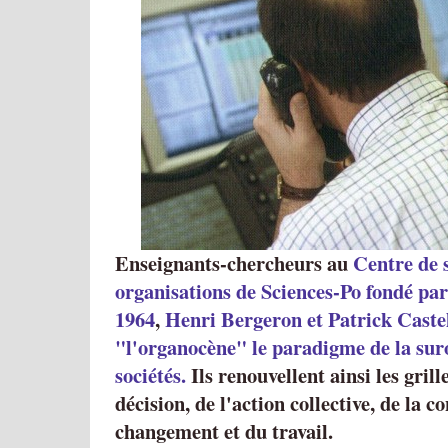
Enseignants-chercheurs au
Centre de s
organisations de Sciences-Po fondé pa
1964
,
Henri Bergeron et Patrick Castel
"l'organocène" le paradigme de la sur
sociétés.
Ils renouvellent ainsi les grill
décision, de l'action collective, de la c
changement et du travail.