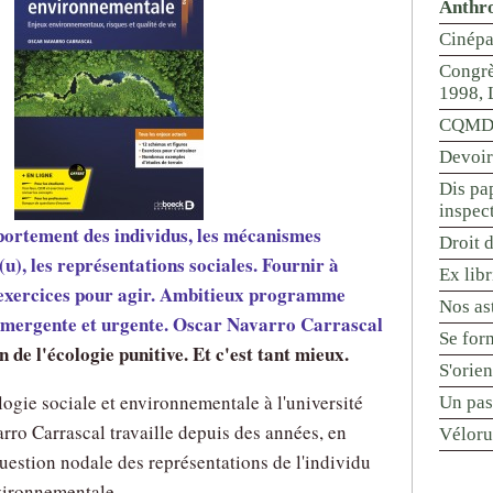
Anthr
Cinépa
Congrè
1998, 
CQMD 
Devoir
Dis pap
inspec
rtement des individus, les mécanismes
Droit d
u), les représentations sociales. Fournir à
Ex libr
t exercices pour agir. Ambitieux programme
Nos ast
 émergente et urgente. Oscar Navarro Carrascal
Se for
in de l'écologie punitive. Et c'est tant mieux.
S'orie
ogie sociale et environnementale à l'université
Un pas
ro Carrascal travaille depuis des années, en
Véloru
uestion nodale des représentations de l'individu
nvironnementale.