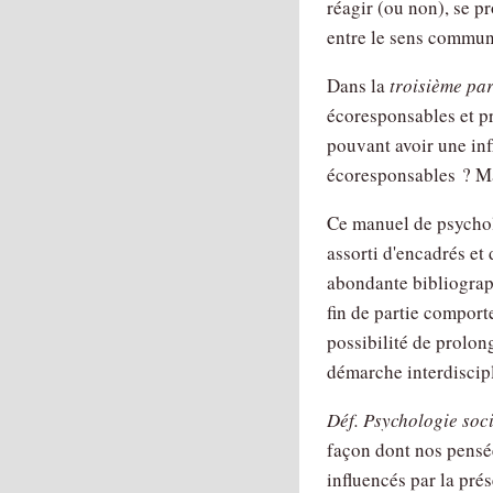
réagir (ou non), se p
entre le sens commun 
Dans la
troisième par
écoresponsables et p
pouvant avoir une in
écoresponsables ? Mai
Ce manuel de psychol
assorti d'encadrés et 
abondante bibliograp
fin de partie comport
possibilité de prolo
démarche interdiscipl
Déf.
Psychologie soc
façon dont nos pensé
influencés par la prés