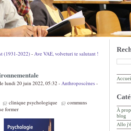
Rech
est (1931-2022)
-
Ave VAE, volveturi te salutant !
vironnementale
Accuei
le lundi 20 juin 2022, 05:32 -
Anthroposcènes
-
Caté
clinique psychologique
communs
se former
À prop
blog
Allo j'