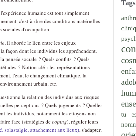
Tags
 l'expérience humaine est tout simplement
anthr
onnement, c'est-à-dire des conditions matérielles
clini
s sociales d'occupation.
psyc
tie
, il aborde le lien entre les enjeux
co
la façon dont les individus les appréhendent.
cos
a pensée sociale ? Quels conflits ? Quels
iétudes ? Notion-clé : les représentations
enfa
ment, l'eau, le changement climatique, la
adol
'environnement urbain, etc.
hum
estionne la relation des individus aux risques
ens
elles perceptions ? Quels jugements ? Quelles
t les individus, notamment les citoyens non
tu e
faire face (stratégies de
coping
), réguler leurs
nomm
é, solastalgie, attachement aux lieux)
, s'adapter,
orie