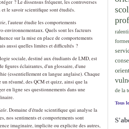
rotéger ? Le dissensus fréquent, les controverses
sc
et le savoir scientifique sont étudiés.
prof
tie
, l'auteur étudie les comportements
ro-environnementaux. Quels sont les facteurs
ralenti
fluence sur la mise en place de comportements
forme
s aussi quelles limites et difficultés ?
serv
ogie sociale, destiné aux étudiants de LMD, est
conse
de figures éclairantes, d'un glossaire, d'une
orien
hie (essentiellement en langue anglaise). Chaque
vuln
e un résumé, des QCM et quizz, ainsi que la
nger en ligne ses questionnements dans une
de la 
inaire.
Tous l
iale
. Domaine d'étude scientifique qui analyse la
es, nos sentiments et comportements sont
S'ab
ence imaginaire, implicite ou explicite des autres,