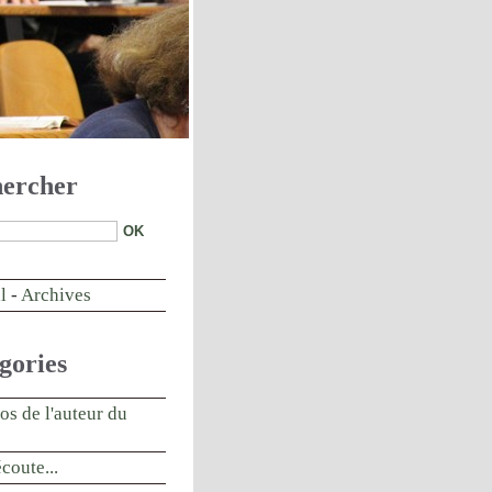
ercher
l
-
Archives
gories
os de l'auteur du
écoute...