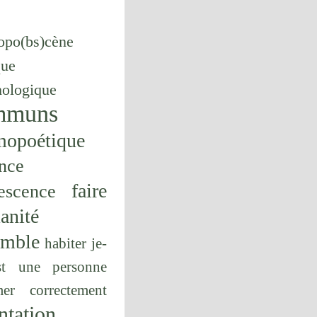
opo(bs)cène
que
hologique
mmuns
mopoétique
nce
faire
escence
anité
emble
habiter
je-
st une personne
er correctement
ntation