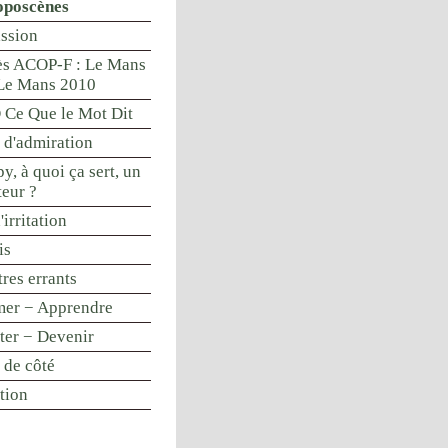
oposcènes
ssion
s ACOP-F : Le Mans
Le Mans 2010
Ce Que le Mot Dit
 d'admiration
y, à quoi ça sert, un
teur ?
'irritation
is
res errants
mer − Apprendre
nter − Devenir
 de côté
tion