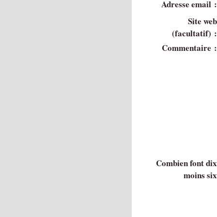
Adresse email 
Site we
(facultatif) 
Commentaire 
Combien font di
moins si