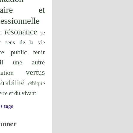
olaire et
essionnelle
résonance
r
se
r
sens de la vie
ice public
tenir
une autre
il
vertus
tation
érabilité
éthique
terre et du vivant
es tags
onner