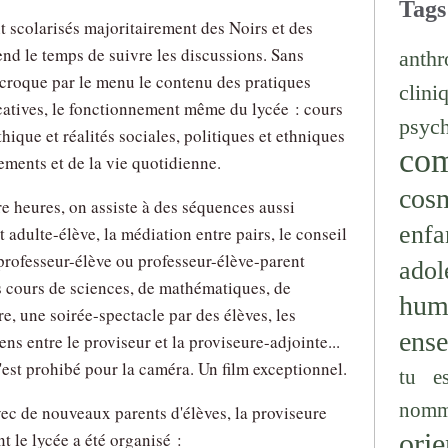
Tags
t scolarisés majoritairement des Noirs et des
nd le temps de suivre les discussions. Sans
anthr
l croque par le menu le contenu des pratiques
clini
atives, le fonctionnement même du lycée : cours
psyc
thique et réalités sociales, politiques et ethniques
co
ments et de la vie quotidienne.
cos
e heures, on assiste à des séquences aussi
enfa
t adulte-élève, la médiation entre pairs, le conseil
n professeur-élève ou professeur-élève-parent
adol
s cours de sciences, de mathématiques, de
hum
re, une soirée-spectacle par des élèves, les
ens
ns entre le proviseur et la proviseure-adjointe...
'est prohibé pour la caméra. Un film exceptionnel.
tu e
nomm
ec de nouveaux parents d'élèves, la proviseure
orie
 le lycée a été organisé :