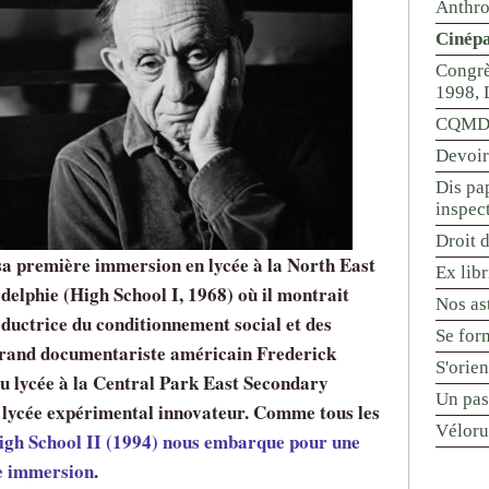
Anthr
Cinépa
Congrè
1998, 
CQMD 
Devoir
Dis pap
inspec
Droit d
sa première immersion en lycée à la North East
Ex libr
delphie (High School I, 1968) où il montrait
Nos ast
oductrice du conditionnement social et des
Se for
 grand documentariste américain Frederick
S'orie
 lycée à la Central Park East Secondary
Un pas
 lycée expérimental innovateur. Comme tous les
Véloru
gh School II (1994) nous embarque pour une
te immersion
.