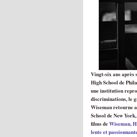
Vingt-six ans après 
High School de Phila
une institution repr
discriminations, le
Wiseman retourne au
School de New York,
films de
Wiseman, Hi
lente et passionnan