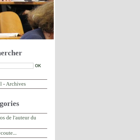
ercher
l
-
Archives
gories
os de l'auteur du
écoute...