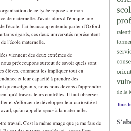
sc
l'organisation de ce lycée repose sur mon
ice de maternelle. J'avais alors à l'époque une
prof
 de l'école. J'ai beaucoup entendu parler d'Oxford
ralenti
ertains égards, ces deux universités représentent
forme
 de l'école maternelle.
serv
idées viennent des deux extrêmes de
conse
 nous préoccupons surtout de savoir quels sont
 des élèves, comment les impliquer tout en
orien
endance et leur capacité à prendre des
vuln
ant qu'enseignants, nous nous devons d'apprendre
de la 
ent qu'à travers leurs contrôles. Il faut observer
ller et s'efforcer de développer leur curiosité et
Tous l
travail, qu'on appelle
jeu
à la maternelle.
S'ab
otre travail. C'est la même image que je me fais de
Ils ont des tuteurs, appelés ici
conseillers
,