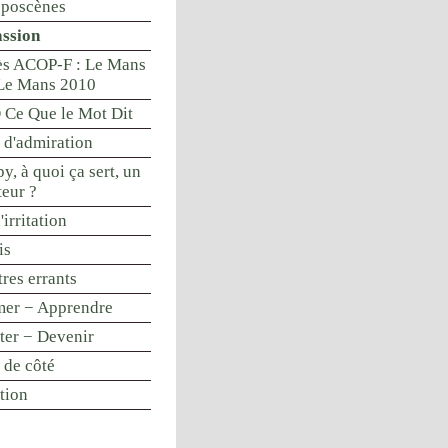
oposcènes
ssion
s ACOP-F : Le Mans
Le Mans 2010
Ce Que le Mot Dit
 d'admiration
y, à quoi ça sert, un
teur ?
'irritation
is
res errants
mer − Apprendre
nter − Devenir
 de côté
tion