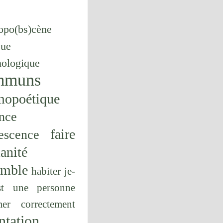
opo(bs)cène
que
hologique
mmuns
mopoétique
nce
faire
escence
anité
emble
habiter
je-
st une personne
er correctement
ntation