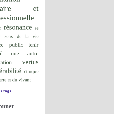
olaire et
essionnelle
résonance
r
se
r
sens de la vie
ice public
tenir
une autre
il
vertus
tation
érabilité
éthique
terre et du vivant
es tags
onner