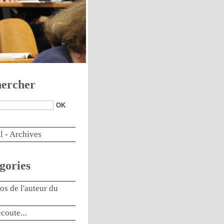
ercher
l
-
Archives
gories
os de l'auteur du
écoute...