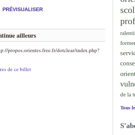
sc
prof
ralenti
tinue ailleurs
forme
tp://propos.orientes.free.fr/dotclear/index.php?
serv
conse
es de ce billet
orien
vuln
de la 
Tous l
S'ab