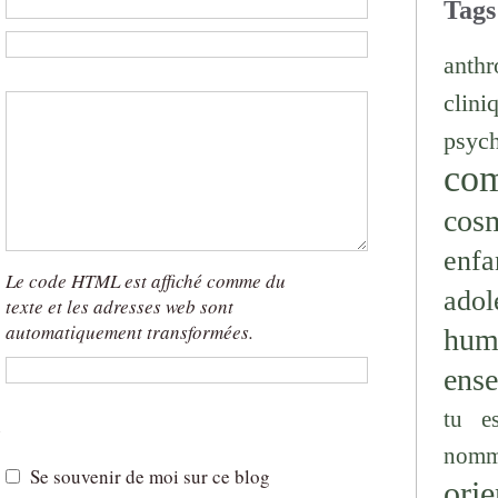
:
Tags
b
anthr
:
clini
:
psyc
co
cos
enfa
Le code HTML est affiché comme du
adol
texte et les adresses web sont
automatiquement transformées.
hum
t
ens
s
tu e
n
nomm
Se souvenir de moi sur ce blog
orie