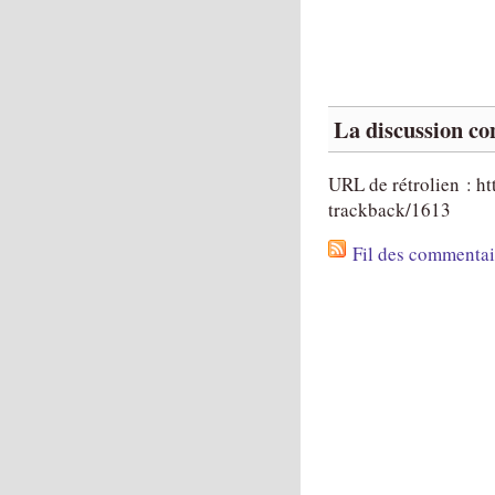
La discussion con
URL de rétrolien : ht
trackback/1613
Fil des commentair