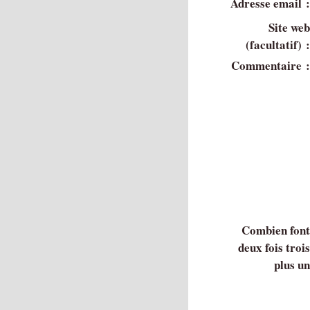
Adresse email 
Site we
(facultatif) 
Commentaire 
Combien fon
deux fois troi
plus u