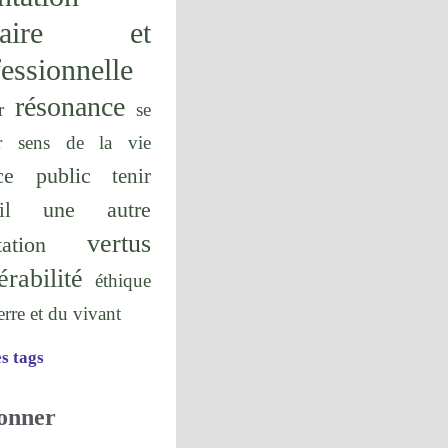
olaire et
essionnelle
résonance
r
se
r
sens de la vie
ice public
tenir
une autre
il
vertus
tation
érabilité
éthique
terre et du vivant
es tags
onner