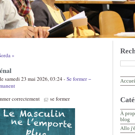
Rech
Sorda »
énal
le samedi 23 mai 2026, 03:24 -
Se former −
Accuei
rmanent
mmer correctement
se former
Caté
À prop
blog
Allo j'