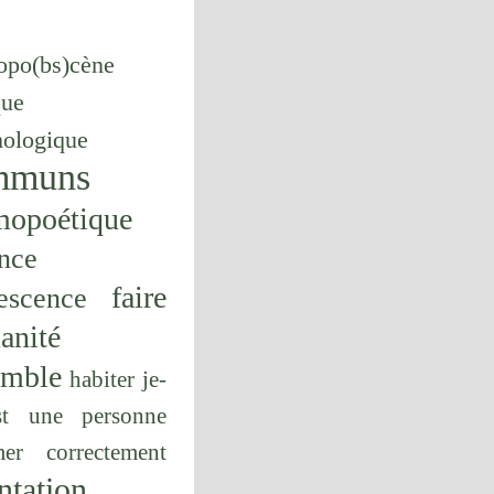
opo(bs)cène
que
hologique
mmuns
mopoétique
nce
faire
escence
anité
emble
habiter
je-
st une personne
er correctement
ntation