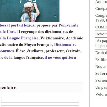
Anthr
Cinépa
Congrè
1998, 
lossal portail lexical
proposé par l'
université
CQMD 
t le Cnrs
. Il regroupe des dictionnaires de
Devoir
e la Langue Française
, Wiktionnaire, Académie
Dis pap
Dictionnaire du Moyen Français,
Dictionnaire
inspec
ynonymes
. Élève, étudiante, professeur, écrivain,
Droit d
.e de la langue française,
il ne vous quittera
Ex libr
Nos ast
Se for
S'orie
entaire
Un pas
Véloru
: