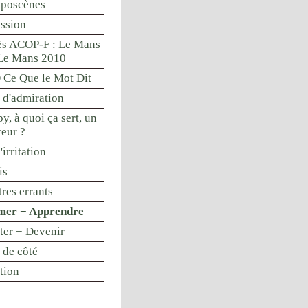
oposcènes
ssion
s ACOP-F : Le Mans
Le Mans 2010
Ce Que le Mot Dit
 d'admiration
y, à quoi ça sert, un
teur ?
'irritation
is
res errants
mer − Apprendre
nter − Devenir
 de côté
tion