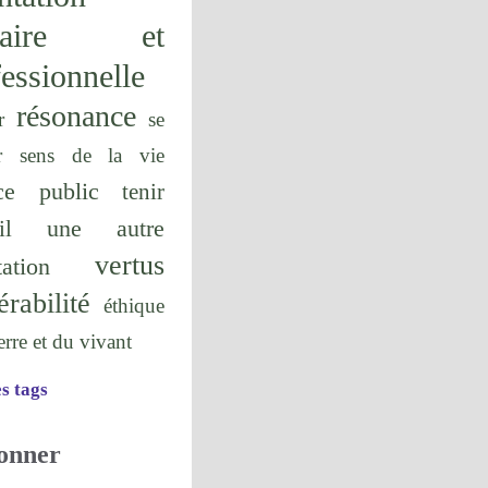
olaire et
essionnelle
résonance
r
se
r
sens de la vie
ice public
tenir
une autre
il
vertus
tation
érabilité
éthique
terre et du vivant
es tags
onner