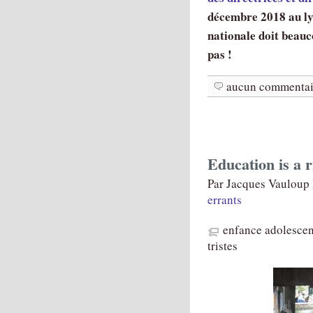
décembre 2018 au ly
nationale doit beauco
pas !
aucun commentai
Education is a r
Par Jacques Vauloup
errants
enfance adolesce
tristes