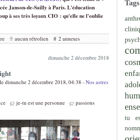
Tags
cée Janson-de-Sailly à Paris. L'éducation
up à ses très loyaux CIO : qu'elle ne l'oublie
anthr
clini
re
aucun rétrolien
2 annexes
psyc
co
dimanche 2 décembre 2018
cos
ight
enfa
 le dimanche 2 décembre 2018, 04:38 -
Nos astres
adol
hum
nce
je-tu est une personne
passions
ens
tu e
nomm
orie