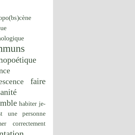
opo(bs)cène
que
hologique
mmuns
mopoétique
nce
faire
escence
anité
emble
habiter
je-
st une personne
er correctement
ntation