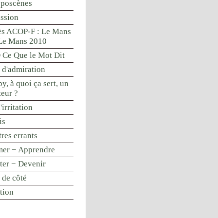
oposcènes
ssion
s ACOP-F : Le Mans
Le Mans 2010
Ce Que le Mot Dit
 d'admiration
y, à quoi ça sert, un
teur ?
'irritation
is
res errants
mer − Apprendre
nter − Devenir
 de côté
tion