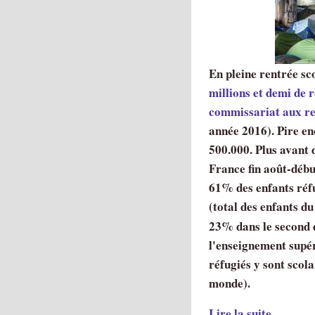
En pleine rentrée sc
millions et demi de r
commissariat aux re
année 2016). Pire e
500.000. Plus avant 
France fin août-débu
61% des enfants réfu
(total des enfants 
23% dans le second 
l'enseignement supéri
réfugiés y sont scol
monde).
Lire la suite
...