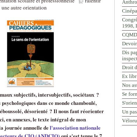
entation scolaire et professionnelle
ralentir
Anthr
une autre orientation
Cinépa
Congrè
1998, 
CQMD 
Devoir
Dis pap
inspec
Droit d
Ex libr
Nos ast
maux subjectifs, intersubjectifs, sociétaux ?
Se for
 psychologiques dans ce monde chamboulé,
S'orie
déboussolé, désorienté ? Il nous faut réorienter
Un pas
ci, en annexes, le texte intégral de mon
Véloru
 la journée annuelle de
l'association nationale
directeurs de CIO (ANDCIO)
qui s'est tenue le 7