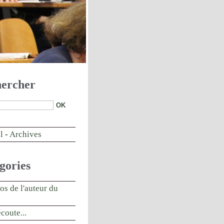
ercher
l
-
Archives
gories
os de l'auteur du
écoute...