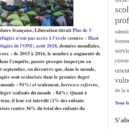
sc
prof
olaire française, Libération titrait
Plus de 3
ralenti
éfugiés n'ont pas accès à l'école
(source :
Haut
forme
fugiés de l'ONU, août 2018
, données mondiales,
serv
ncore : de 2015 à 2016, le nombre a augmenté de
conse
dans l'enquête, passée presque inaperçue en
t septembre, on découvre que, dans le monde,
orien
giés sont scolarisés dans le premier degré
vuln
du monde : 91%) et seulement,
,
horresco referens
de la 
degré (enfants du monde : 84%). Quant à
eur, il leur est interdit (1% des enfants
Tous l
arisés contre 36% du total des enfants du
S'ab