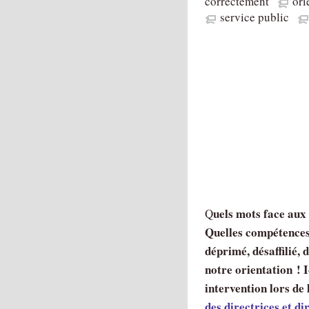
correctement
ori
service public
uels mots face aux 
Q
Quelles compétences
déprimé, désaffilié, 
notre orientation ! I
intervention lors de
des directrices et 