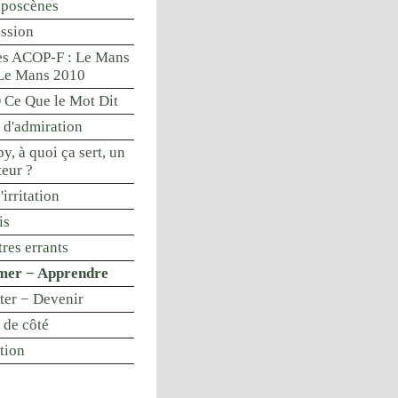
oposcènes
ssion
s ACOP-F : Le Mans
Le Mans 2010
Ce Que le Mot Dit
 d'admiration
y, à quoi ça sert, un
teur ?
'irritation
is
res errants
mer − Apprendre
nter − Devenir
 de côté
tion