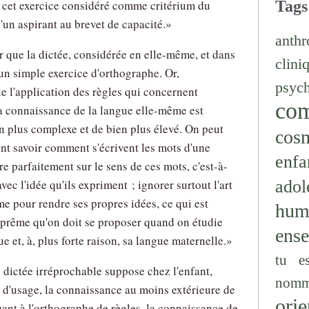
Tags
de cet exercice considéré comme critérium du
'un aspirant au brevet de capacité.
anthr
er que la dictée, considérée en elle-même, et dans
clini
 un simple exercice d'orthographe. Or,
psyc
ue l'application des règles qui concernent
co
La connaissance de la langue elle-même est
n plus complexe et de bien plus élevé. On peut
cos
int savoir comment s'écrivent les mots d'une
enfa
e parfaitement sur le sens de ces mots, c'est-à-
adol
avec l'idée qu'ils expriment ; ignorer surtout l'art
me pour rendre ses propres idées, ce qui est
hum
prême qu'on doit se proposer quand on étudie
ens
 et, à, plus forte raison, sa langue maternelle.
tu e
 dictée irréprochable suppose chez l'enfant,
nomm
 d'usage, la connaissance au moins extérieure de
orie
nt à l'orthographe de règles, la connaissance de