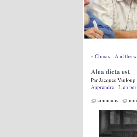
« Climax
-
And the wi
Alea dicta est
Par Jacques Vauloup l
Apprendre
-
Lien pe
communs
nom