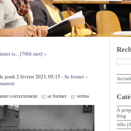
Rech
nner is... [700è mot] »
e jeudi 2 février 2023, 05:15 -
Se former −
Accuei
rmanent
mer correctement
se former
vertus
Caté
À prop
blog
Allo j'