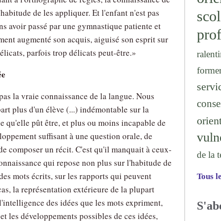
habitude de les appliquer. Et l'enfant n'est pas
sc
sans avoir passé par une gymnastique patiente et
prof
ement augmenté son acquis, aiguisé son esprit sur
élicats, parfois trop délicats peut-être.
ralenti
forme
ée
serv
 pas la vraie connaissance de la langue. Nous
conse
rt plus d'un élève (...) indémontable sur la
orien
e qu'elle pût être, et plus ou moins incapable de
vuln
oppement suffisant à une question orale, de
 de composer un récit. C'est qu'il manquait à ceux-
de la 
onnaissance qui repose non plus sur l'habitude de
des mots écrits, sur les rapports qui peuvent
Tous l
cas, la représentation extérieure de la plupart
 l'intelligence des idées que les mots expriment,
S'ab
et les développements possibles de ces idées,