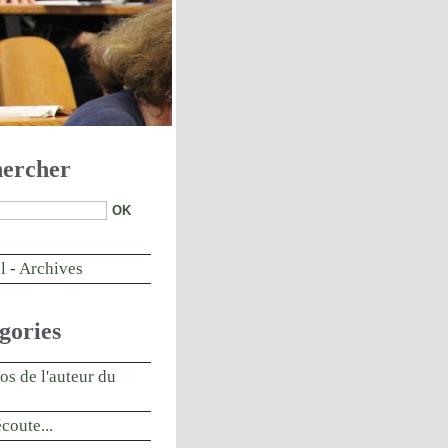
ercher
l
-
Archives
gories
os de l'auteur du
écoute...