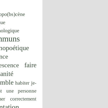
opo(bs)cène
que
hologique
mmuns
mopoétique
nce
faire
escence
anité
emble
habiter
je-
st une personne
er correctement
ntation