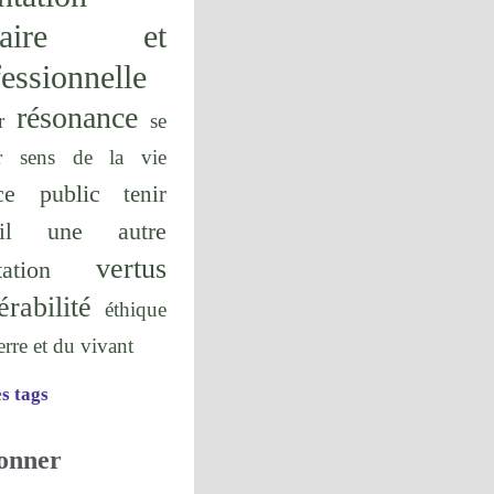
olaire et
essionnelle
résonance
r
se
r
sens de la vie
ice public
tenir
une autre
il
vertus
tation
érabilité
éthique
terre et du vivant
es tags
onner