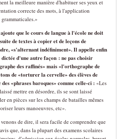
ement la meilleure manière d'habituer ses yeux et
entation correcte des mots, à l'application
 grammaticales.
 ajoute que le cours de langue à l'école ne doit
suite de textes à copier et de leçons de
ndre,
s'alternant indéfiniment
. Il appelle enfin
 dictée d'une autre façon : ne pas choisir
graphe des raffinés
mais
l'orthographe de
êtons de
torturer la cervelle
des élèves de
c des
phrases baroques
comme celle-ci :
Les
 laissé mettre en désordre, ils se sont laissé
iller en pièces sur les champs de batailles mêmes
avoriser leurs manoeuvres, etc
.
 venons de dire, il sera facile de comprendre que
avis que, dans la plupart des examens scolaires
primaires, d'admission aux écoles normales, brevet