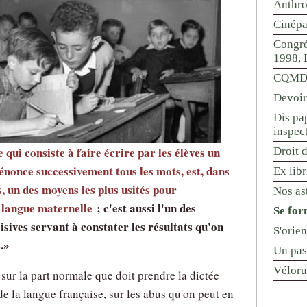
Anthr
Cinépa
Congrè
1998, 
CQMD 
Devoir
Dis pap
inspec
e qui consiste à faire écrire par les élèves un
Droit d
 énonce successivement tous les mots, est, dans
Ex libr
, un des moyens les plus usités pour
Nos ast
 langue maternelle
; c'est aussi l'un des
Se for
isives servant à constater les résultats qu'on
S'orie
.
Un pas
Véloru
 sur la part normale que doit prendre la dictée
e la langue française, sur les abus qu'on peut en