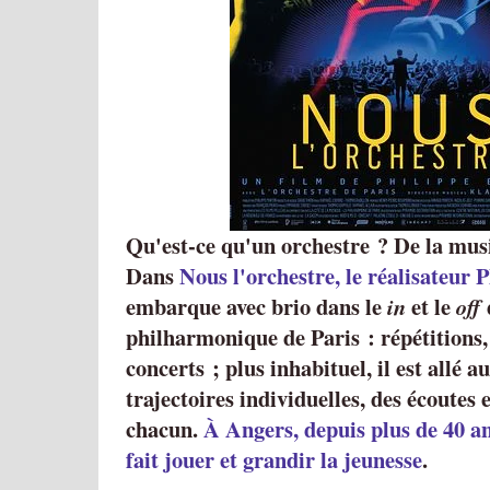
Qu'est-ce qu'un orchestre ? De la mus
Dans
Nous l'orchestre, le réalisateur 
embarque avec brio dans le
et le
in
off
philharmonique de Paris : répétitions,
concerts ; plus inhabituel, il est allé a
trajectoires individuelles, des écoutes 
chacun.
À Angers, depuis plus de 40 an
fait jouer et grandir la jeunesse
.