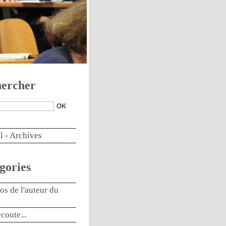
ercher
l
-
Archives
gories
os de l'auteur du
écoute...