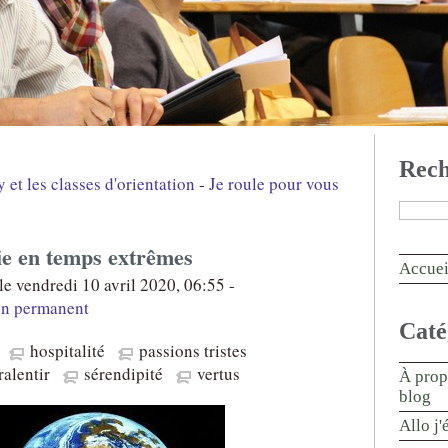
Rech
et les classes d'orientation
-
Je roule pour vous
gie en temps extrêmes
Accuei
e vendredi 10 avril 2020, 06:55 -
en permanent
Caté
hospitalité
passions tristes
ralentir
sérendipité
vertus
À prop
blog
Allo j'