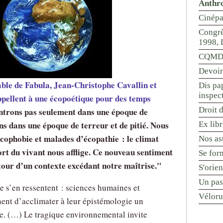
Anthr
Cinépa
Congrè
1998, 
CQMD 
Devoir
sable de Fabula, Jean-Christophe Cavallin et
Dis pap
inspec
pellent à une écopoétique pour des temps
Droit d
trons pas seulement dans une époque de
ns dans une époque de terreur et de pitié. Nous
Ex libr
ophobie et malades d’écopathie : le climat
Nos ast
ort du vivant nous afflige. Ce nouveau sentiment
Se for
etour d’un contexte excédant notre maîtrise."
S'orie
Un pas
 s’en ressentent : sciences humaines et
Véloru
ent d’acclimater à leur épistémologie un
. (…) Le tragique environnemental invite