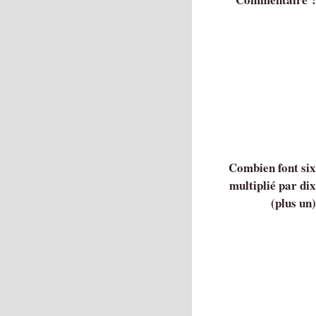
Combien font si
multiplié par di
(plus un