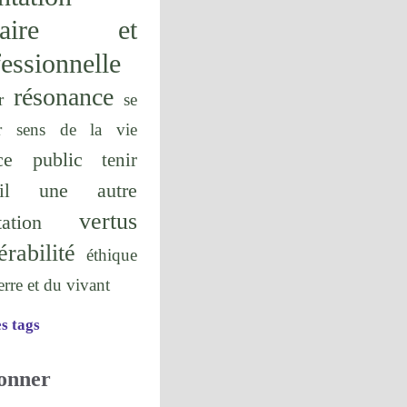
olaire et
essionnelle
résonance
r
se
r
sens de la vie
ice public
tenir
une autre
il
vertus
tation
érabilité
éthique
terre et du vivant
es tags
onner