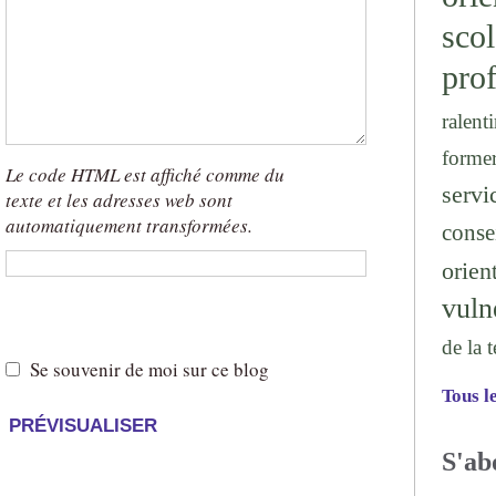
sc
prof
ralenti
forme
Le code HTML est affiché comme du
serv
texte et les adresses web sont
automatiquement transformées.
conse
x
orien
x
vuln
)
de la 
Se souvenir de moi sur ce blog
Tous l
S'ab