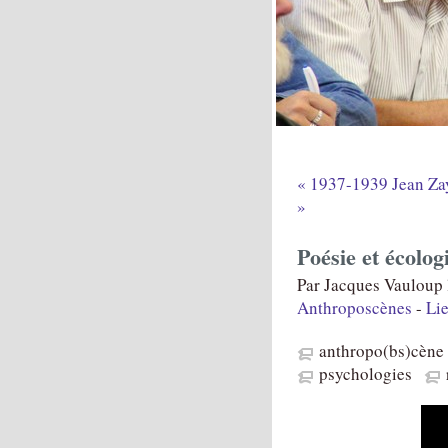
« 1937-1939 Jean Zay 
»
Poésie et écolo
Par Jacques Vauloup l
Anthroposcènes
-
Li
anthropo(bs)cène
psychologies