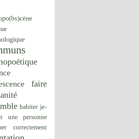
opo(bs)cène
que
hologique
mmuns
mopoétique
nce
faire
escence
anité
emble
habiter
je-
st une personne
er correctement
ntation