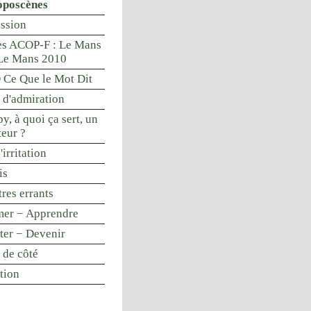
oposcènes
ssion
s ACOP-F : Le Mans
Le Mans 2010
Ce Que le Mot Dit
 d'admiration
y, à quoi ça sert, un
teur ?
'irritation
is
res errants
mer − Apprendre
nter − Devenir
 de côté
tion