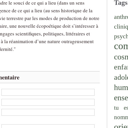
Tags
dre le souci de ce qui a lieu (dans un sens
ence de ce qui a lieu (au sens historique de la
anthr
 vie terrestre par les modes de production de notre
aire, une nouvelle écopoétique doit s’intéresser à
clini
gages scientifiques, politiques, littéraires et
psyc
nt à la réanimation d’une nature outrageusement
co
ernité."
cos
enfa
entaire
adol
hum
:
ens
:
tu e
b
nomm
:
orie
: