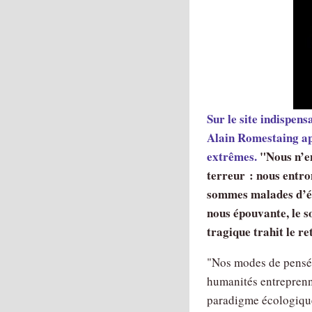
Sur le site indispen
Alain Romestaing ap
extrêmes.
"Nous n’en
terreur : nous entro
sommes malades d’éc
nous épouvante, le s
tragique trahit le r
"Nos modes de pensée
humanités entreprenn
paradigme écologique