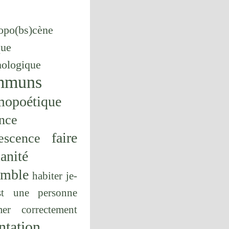
opo(bs)cène
que
hologique
mmuns
mopoétique
nce
faire
escence
anité
emble
habiter
je-
st une personne
er correctement
ntation