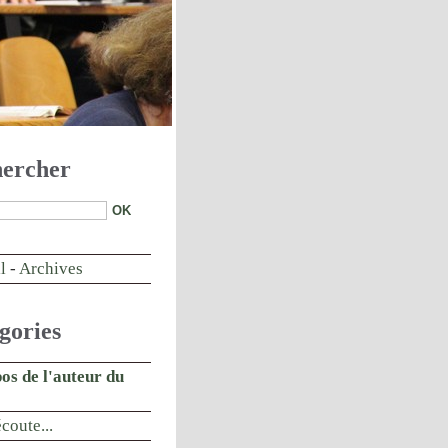
ercher
l
-
Archives
gories
os de l'auteur du
écoute...