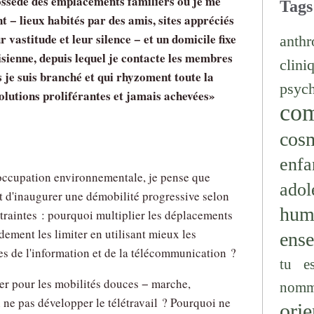
possède des emplacements familiers où je me
Tags
 − lieux habités par des amis, sites appréciés
r vastitude et leur silence − et un domicile fixe
anthr
isienne, depuis lequel je contacte les membres
clini
 je suis branché et qui rhyzoment toute la
psyc
olutions proliférantes et jamais achevées
co
cos
enfa
occupation environnementale, je pense que
adol
t d'inaugurer une démobilité progressive selon
hum
traintes : pourquoi multiplier les déplacements
dement les limiter en utilisant mieux les
ens
s de l'information et de la télécommunication ?
tu e
er pour les mobilités douces − marche,
nomm
 ne pas développer le télétravail ? Pourquoi ne
orie