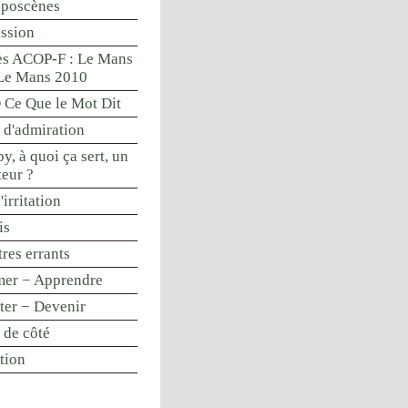
oposcènes
ssion
s ACOP-F : Le Mans
Le Mans 2010
Ce Que le Mot Dit
 d'admiration
y, à quoi ça sert, un
teur ?
'irritation
is
res errants
mer − Apprendre
nter − Devenir
 de côté
tion