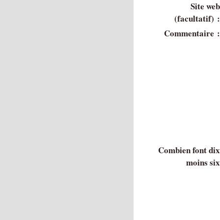
Site we
(facultatif) 
Commentaire 
Combien font di
moins si