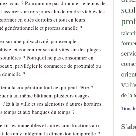
ndez-vous ? Pourquoi ne pas diminuer le temps de
sc
 l'assurer sur trois jours afin de rendre viables les
prof
nsformer en cités dortoirs et tout en leurs
té générationnelle et professionnelle ?
ralenti
er sur une polyactivité, par exemple
forme
histe, et concentrer ses activités sur des plages
serv
saisonnières ? Pourquoi ne pas consommer en
conse
 locaux, privilégier le commerce de proximité ou
orien
à domicile ?
vuln
er à la coopération tout ce qui peut l'être ?
de la 
ibuer à un même bâtiment plusieurs usages
 ? Et à la ville et ses alentours d'autres horaires,
Tous l
s temps et aux banques du temps ?
rtir les immeubles et autres constructions aux
S'ab
ales en y intégrant la dimension temporelle ?