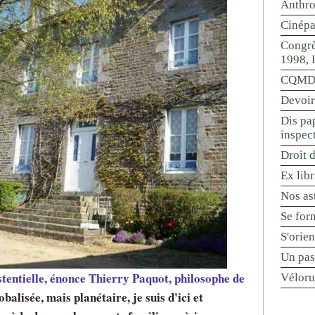
Anthr
Cinépa
Congrè
1998, 
CQMD 
Devoir
Dis pap
inspec
Droit d
Ex libr
Nos ast
Se for
S'orie
Un pas
tentielle, énonce Thierry Paquot, philosophe de
Véloru
obalisée, mais planétaire, je suis d'ici et