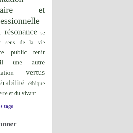
olaire et
essionnelle
résonance
r
se
r
sens de la vie
ice public
tenir
une autre
il
vertus
tation
érabilité
éthique
terre et du vivant
es tags
onner