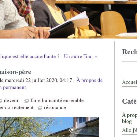
Rech
lique est-elle accueillante ?
-
Un autre Tour »
aison-père
e mercredi 22 juillet 2020, 04:17 -
À propos de
Accuei
n permanent
devenir
faire humanité ensemble
Caté
r correctement
résonance
À prop
blog
Allo j'