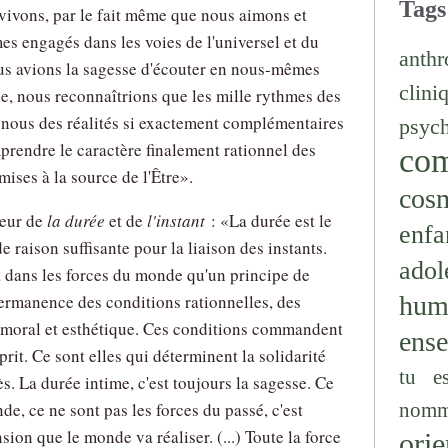
Tags
 vivons, par le fait même que nous aimons et
s engagés dans les voies de l'universel et du
anthr
ous avions la sagesse d'écouter en nous-mêmes
clini
e, nous reconnaîtrions que les mille rythmes des
 nous des réalités si exactement complémentaires
psyc
rendre le caractère finalement rationnel des
co
mises à la source de l'Être
.
cos
teur de
la durée
et de
l'instant
:
La durée est le
enfa
raison suffisante pour la liaison des instants.
adol
 a dans les forces du monde qu'un principe de
hum
 permanence des conditions rationnelles, des
 moral et esthétique. Ces conditions commandent
ens
rit. Ce sont elles qui déterminent la solidarité
tu e
s. La durée intime, c'est toujours la sagesse. Ce
e, ce ne sont pas les forces du passé, c'est
nomm
sion que le monde va réaliser. (...) Toute la force
orie