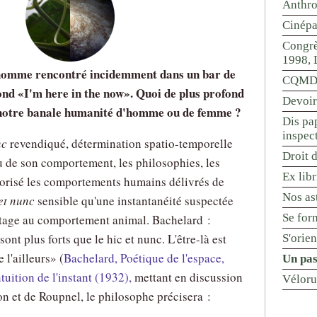
Anthr
Cinépa
Congrè
1998, 
omme rencontré incidemment dans un bar de
CQMD 
ond
I'm here in the now
. Quoi de plus profond
Devoir
e notre banale humanité d'homme ou de femme ?
Dis pap
inspec
nc
revendiqué, détermination spatio-temporelle
Droit d
ou de son comportement, les philosophies, les
Ex libr
alorisé les comportements humains délivrés de
Nos ast
 et nunc
sensible qu'une instantanéité suspectée
Se for
ntage au comportement animal. Bachelard :
 sont plus forts que le hic et nunc. L'être-là est
S'orie
 l'ailleurs
(
Bachelard, Poétique de l'espace,
Un pas
ntuition de l'instant (1932),
mettant en discussion
Véloru
n et de Roupnel, le philosophe précisera :