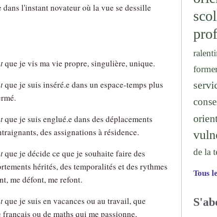
dans l'instant novateur où la vue se dessille
sc
prof
ralenti
t
que je vis ma vie propre, singulière, unique.
forme
serv
t
que je suis inséré.e dans un espace-temps plus
ermé.
conse
orien
t
que je suis englué.e dans des déplacements
raignants, des assignations à résidence.
vuln
de la 
t
que je décide ce que je souhaite faire des
rtements hérités, des temporalités et des rythmes
Tous l
nt, me défont, me refont.
t
que je suis en vacances ou au travail, que
S'ab
de français ou de maths qui me passionne,