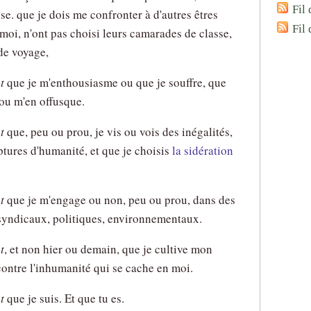
Fil 
e. que je dois me confronter à d'autres êtres
Fil
oi, n'ont pas choisi leurs camarades de classe,
 de voyage,
t
que je m'enthousiasme ou que je souffre, que
 ou m'en offusque.
t
que, peu ou prou, je vis ou vois des inégalités,
uptures d'humanité, et que je choisis
la sidération
t
que je m'engage ou non, peu ou prou, dans des
 syndicaux, politiques, environnementaux.
t
, et non hier ou demain, que je cultive mon
ontre l'inhumanité qui se cache en moi.
t
que je suis. Et que tu es.