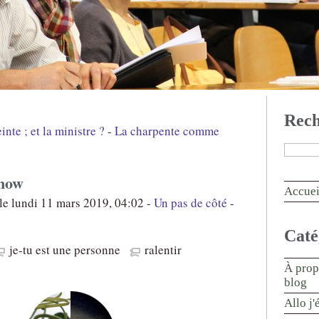
Rech
inte ; et la ministre ?
-
La charpente comme
 now
Accuei
le lundi 11 mars 2019, 04:02 -
Un pas de côté
-
Caté
je-tu est une personne
ralentir
À prop
blog
Allo j'