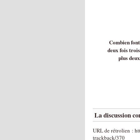
Combien fon
deux fois troi
plus deu
La discussion con
URL de rétrolien : ht
trackback/370