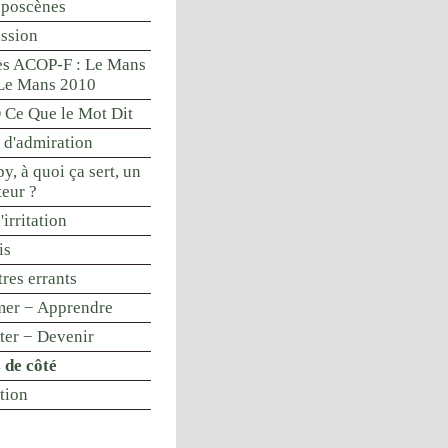
oposcènes
ssion
s ACOP-F : Le Mans
Le Mans 2010
Ce Que le Mot Dit
 d'admiration
y, à quoi ça sert, un
teur ?
'irritation
is
res errants
mer − Apprendre
nter − Devenir
 de côté
tion