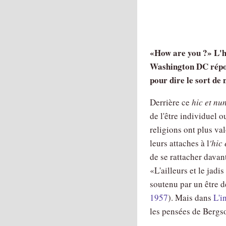
How are you ?
L'h
Washington DC rép
pour dire le sort d
Derrière ce
hic et nu
de l'être individuel 
religions ont plus v
leurs attaches à l
'hic
de se rattacher dava
L'ailleurs et le jadis
soutenu par un être de
1957
). Mais dans
L'i
les pensées de Bergso