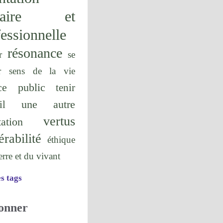
olaire et
essionnelle
résonance
r
se
r
sens de la vie
ice public
tenir
une autre
il
vertus
tation
érabilité
éthique
terre et du vivant
es tags
onner