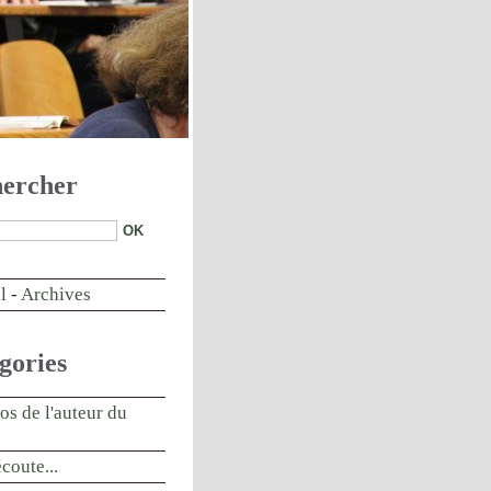
ercher
l
-
Archives
gories
os de l'auteur du
écoute...