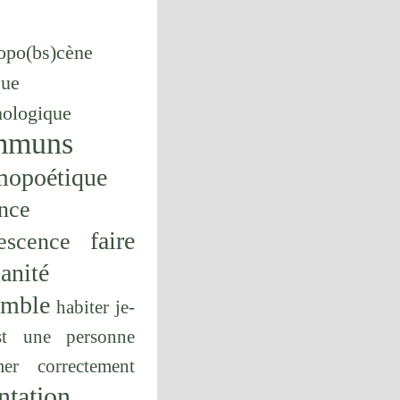
opo(bs)cène
que
hologique
mmuns
mopoétique
nce
faire
escence
anité
emble
habiter
je-
st une personne
er correctement
ntation