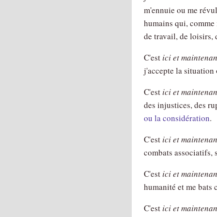
m'ennuie ou me révuls
humains qui, comme m
de travail, de loisirs,
C'est
ici et maintenan
j'accepte la situation
C'est
ici et maintenan
des injustices, des r
ou la considération
.
C'est
ici et maintenan
combats associatifs,
C'est
ici et maintenan
humanité et me bats c
C'est
ici et maintenan