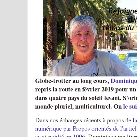
Globe-trotter au long cours,
Dominiqu
repris la route en février 2019 pour u
dans quatre pays du soleil levant. S'or
monde pluriel, multiculturel. On
le sui
Dans nos échanges récents à propos de
l
numérique par Propos orientés de l'articl
avait publié en 1996
, Dominique me livra